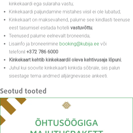
kinkekaardi ega sularaha vastu;
Kinkekaardi paljundamine mistahes viisil ei ole lubatud;
Kinkekaart on maksevahend, palume see kindlasti teenuse
eest tasumisel esitada hotelli
vastuvõttu
;
Teenused palume eelnevalt broneerida;
Lisainfo ja broneerimine
booking@kubija.ee
või
telefonil
+372 786 6000
Kinkekaart kehtib kinkekaardil oleva kehtivusaja lõpuni
;
Juhul kui soovite kinkekaarti kinkida sõbrale, siis palun
sisestage tema andmed alljärgnevasse ankeeti.
Seotud tooted