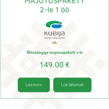
Õhtusöögiga majutuspakett 2-le
149.00
€
Lisa korvi
Loe lähemalt