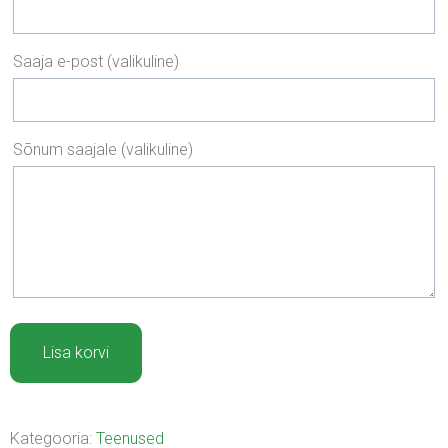
Saaja e-post
(valikuline)
Sõnum saajale
(valikuline)
Üldmassaaž
Lisa korvi
50
min
kogus
Kategooria:
Teenused