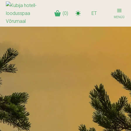
(0)
ET
MENÜÜ