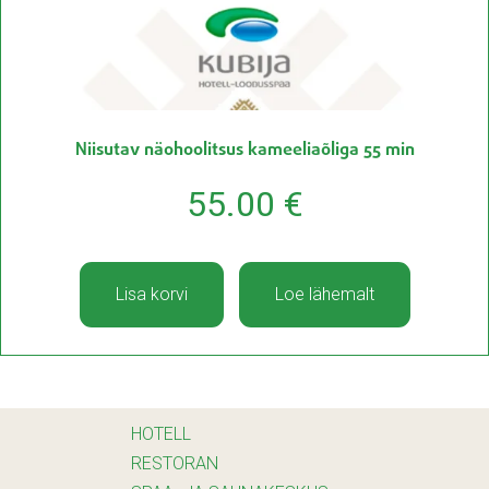
Niisutav näohoolitsus kameeliaõliga 55 min
55.00
€
Lisa korvi
Loe lähemalt
HOTELL
RESTORAN