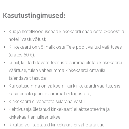
Kasutustingimused:
Kubija hotell-loodusspaa kinkekaarti saab osta e-poest ja
hotelli vastuvõtust;
Kinkekaarti on võimalik osta Teie poolt valitud väärtuses
(alates 50 €).
Juhul, kui tarbitavate teenuste summa ületab kinkekaardi
väärtuse, tuleb vahesumma kinkekaardi omanikul
täiendavalt tasuda;
Kui ostusumma on väiksem, kui kinkekaardi väärtus, siis
kasutamata jäänud summat ei tagastata;
Kinkekaarti ei vahetata sularaha vastu;
Kehtivusaja ületanud kinkekaarti ei aktsepteerita ja
kinkekaart annulleeritakse;
Rikutud või kaotatud kinkekaarti ei vahetata uue