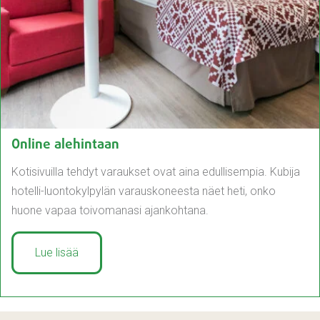
Online alehintaan
Kotisivuilla tehdyt varaukset ovat aina edullisempia. Kubija
hotelli-luontokylpylän varauskoneesta näet heti, onko
huone vapaa toivomanasi ajankohtana.
Lue lisää