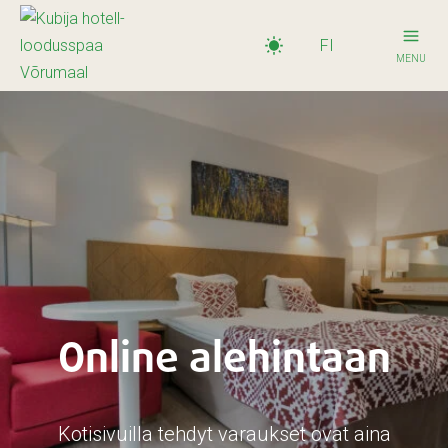
FI
MENU
Online alehintaan
Kotisivuilla tehdyt varaukset ovat aina